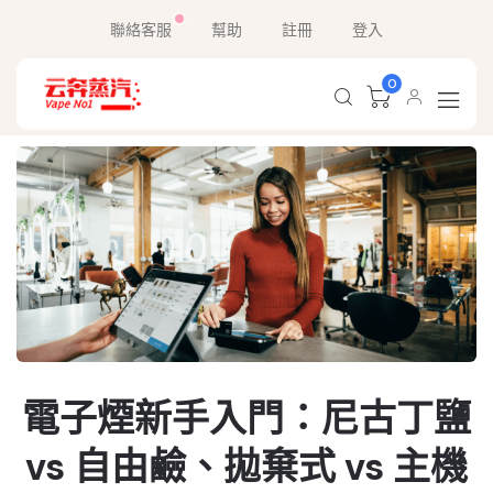
聯絡客服
幫助
註冊
登入
0
電子煙新手入門：尼古丁鹽
vs 自由鹼、拋棄式 vs 主機