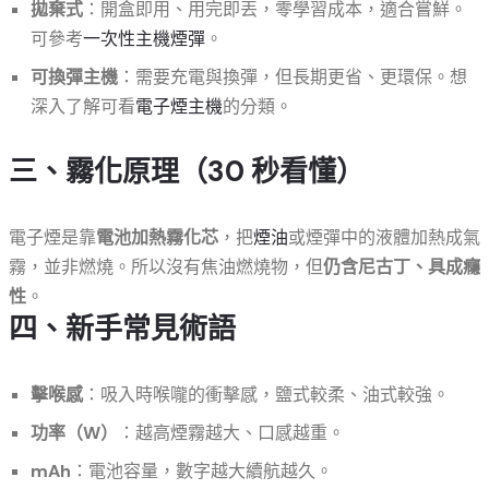
拋棄式
：開盒即用、用完即丟，零學習成本，適合嘗鮮。
可參考
一次性主機煙彈
。
可換彈主機
：需要充電與換彈，但長期更省、更環保。想
深入了解可看
電子煙主機
的分類。
三、霧化原理（30 秒看懂）
電子煙是靠
電池加熱霧化芯
，把
煙油
或煙彈中的液體加熱成氣
霧，並非燃燒。所以沒有焦油燃燒物，但
仍含尼古丁、具成癮
性
。
四、新手常見術語
擊喉感
：吸入時喉嚨的衝擊感，鹽式較柔、油式較強。
功率（W）
：越高煙霧越大、口感越重。
mAh
：電池容量，數字越大續航越久。