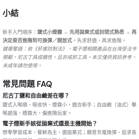
小結
新手入門順序：
鹽式小煙霧 → 先用拋棄式或封閉式熟悉 → 再
決定是否進階到可換彈／開放式
。先求舒適，再求進階。
健康警語：依《菸害防制法》，電子煙相關產品在台灣受法令
規範，尼古丁具成癮性，且非戒菸工具。本文僅供資訊參考，
未成年請勿使用。
常見問題 FAQ
尼古丁鹽和自由鹼差在哪？
鹽式入喉順、吸收快、煙霧小，適合新手；自由鹼（油式）擊
喉感強、煙霧大，偏進階玩家。
電子煙新手該從拋棄式還是主機開始？
想零學習成本、嘗鮮為主，選拋棄式；願意充電換彈、追求長