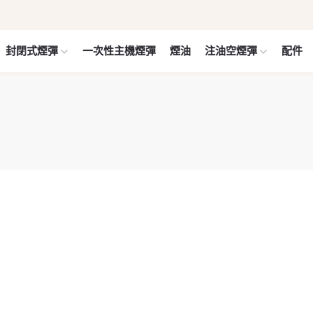
封閉式煙彈
一次性主機煙彈
煙油
注油空煙彈
配件