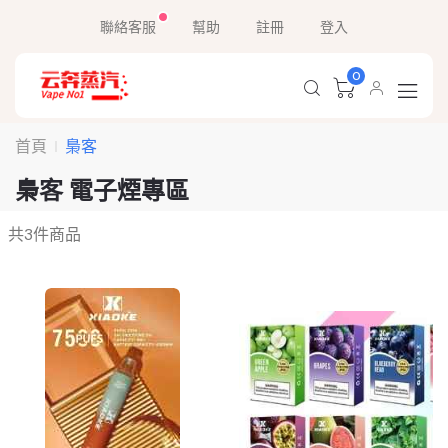
聯絡客服
幫助
註冊
登入
0
首頁
梟客
梟客 電子煙專區
共
3
件商品