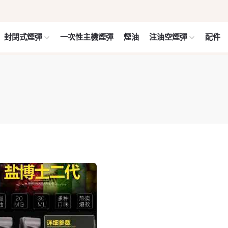
封閉式煙彈
一次性主機煙彈
煙油
注油空煙彈
配件