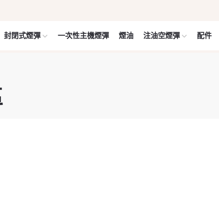
封閉式煙彈
一次性主機煙彈
煙油
注油空煙彈
配件
區