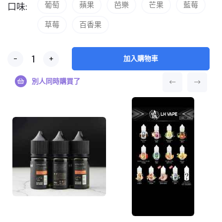
葡萄
蘋果
芭樂
芒果
藍莓
口味:
草莓
百香果
-
+
加入購物車
別人同時購買了