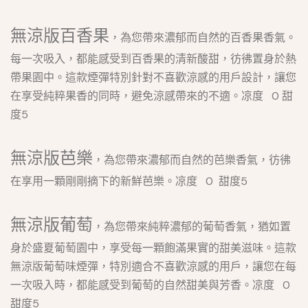
無涼版百香果
，為您帶來濃郁而自然的百香果香氣。
每一次吸入，都能感受到百香果的清新酸甜，彷彿置身於熱
帶果園中。這款煙彈特別針對不喜歡涼感的用戶設計，讓您
在享受純粹果香的同時，避免涼感帶來的不適。凉度 0 甜
度5
無涼版芭樂
，為您帶來濃郁而自然的芭樂香氣，彷彿
在享用一顆剛剛摘下的新鮮芭樂。凉度 0 甜度5
無涼版葡萄
，為您帶來純粹濃郁的葡萄香氣，猶如置
身於盛夏葡萄園中，享受每一顆飽滿果實的甜美滋味。這款
無涼版葡萄味煙彈，特別適合不喜歡涼感的用戶，讓您在每
一次吸入時，都能感受到葡萄的自然甜美與芳香。凉度 0
甜度5