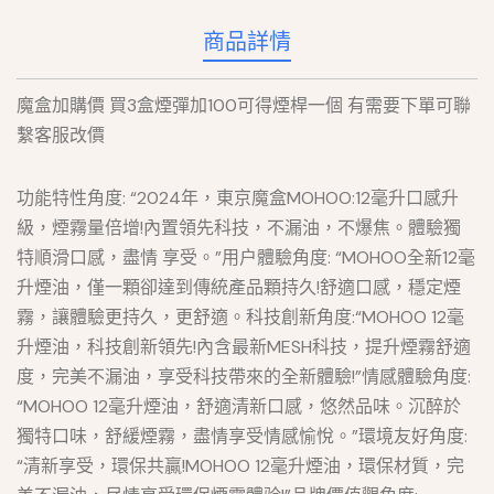
商品詳情
魔盒加購價 買3盒煙彈加100可得煙桿一個 有需要下單可聯
繫客服改價
功能特性角度: “2024年，東京魔盒MOHOO:12毫升口感升
級，煙霧量倍增!內置領先科技，不漏油，不爆焦。體驗獨
特順滑口感，盡情 享受。”用户體驗角度: “MOHOO全新12毫
升煙油，僅一顆卻達到傳統產品顆持久!舒適口感，穩定煙
霧，讓體驗更持久，更舒適。科技創新角度:“MOHOO 12毫
升煙油，科技創新領先!內含最新MESH科技，提升煙霧舒適
度，完美不漏油，享受科技帶來的全新體驗!”情感體驗角度:
“MOHOO 12毫升煙油，舒適清新口感，悠然品味。沉醉於
獨特口味，舒緩煙霧，盡情享受情感愉悅。”環境友好角度:
“清新享受，環保共贏!MOHOO 12毫升煙油，環保材質，完