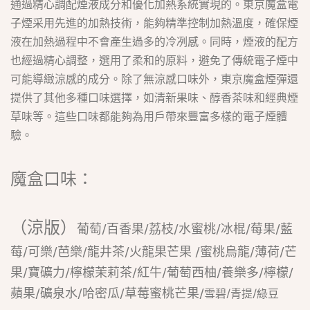
通過精心調配煙液成分和優化加熱系統實現的。東京魔盒電
子煙采用先進的加熱技術，能夠精準控制加熱溫度，確保煙
液在加熱過程中不會產生過多的冷冽感。同時，煙液的配方
也經過精心調整，選用了柔和的原料，避免了傳統電子煙中
可能導緻涼感的成分。除了無涼感口味外，東京魔盒煙彈還
提供了其他多種口味選擇，如清新果味、醇香茶味和經典煙
草味等。這些口味都能夠為用戶帶來豐富多樣的電子煙體
驗。
魔盒口味：
（涼版）
葡萄/百香果/荔枝/水蜜桃/冰棍/莓果/藍
莓/可樂/芭樂/龍井茶/火龍果芒果 /蜜桃烏龍/薄荷/芒
果/寶礦力/檸檬茉莉茶/
紅牛/葡萄西柚/養樂多/檸檬/
蘋果/礦泉水/哈密瓜/草莓蜜桃芒果/
雪碧
/
青提
/
綠豆