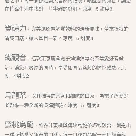
油之中，每一滴都是對大自然的致敬，喚醒您的感官，讓您
在忙碌生活中找到一片寧靜的綠洲。凉度 5 甜度3
寶礦力
，完美還原電解質飲料的清新風味，帶來獨特的
清爽口感，讓人耳目一新。凉度 5 甜度4
鐵觀音
，這款東京魔盒電子煙煙彈專為茶葉愛好者設
計，讓您在吸煙的同時，享受如同品茗般的愉悅體驗。凉
度 4甜度2
烏龍茶
，以其獨特的茶香和細膩的口感，為電子煙愛好
者帶來一種全新的吸煙體驗。凉度 5 甜度4
蜜桃烏龍
，將多汁蜜桃與傳統烏龍茶巧妙融合，創造出
一種既熟悉又新奇的口感。每一口都如品嚐一杯頂級烏龍