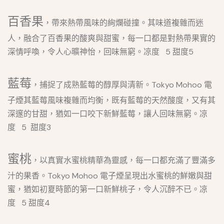
百香果
，帶來熱帶風味的絢爛碰撞。其味道複雜而迷
人，融合了百香果的酸爽與甜蜜，每一口都是對熱帶果實的
深情呼喚，令人心曠神怡，回味無窮。凉度 5 甜度5
藍莓
，捕捉了成熟藍莓的醇厚與清新。Tokyo Mohoo 電
子煙其藍莓風味複雜而均衡，既有藍莓的天然酸度，又有其
深邃的甘甜，猶如一口咬下新鮮藍莓，讓人回味無窮。凉
度 5 甜度3
蜜桃
，以真實水蜜桃精華為靈感，每一口都充滿了豐滿多
汁的果香。Tokyo Mohoo 電子煙呈現出水蜜桃的鮮嫩與甜
蜜，猶如初夏時節的第一口新鮮桃子，令人沉醉不已。凉
度 5 甜度4