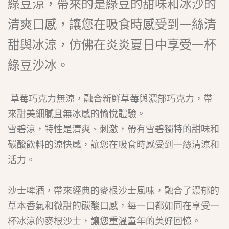
綠豆涼，帶來的是綠豆的甜味和冰沙的
清爽口感，讓您在吸食時感受到一絲清
甜與冰涼，仿佛在炎炎夏日中享受一杯
綠豆沙冰。
草莓巧克力無涼，融合新鮮草莓與濃郁巧克力，帶
來甜美細膩且無冰感的愉悅體驗。
雪碧涼，特性是清爽、刺激，帶有雪碧獨特的甜味和
碳酸飲料的涼快感，讓您在吸食時感受到一絲清涼和
活力。
沙士啤酒，帶來經典的麥根沙士風味，融合了濃郁的
草本香氣和微甜的碳酸口感，每一口都如同在享受一
杯冰涼的麥根沙士，讓您重溫童年的美好回憶。