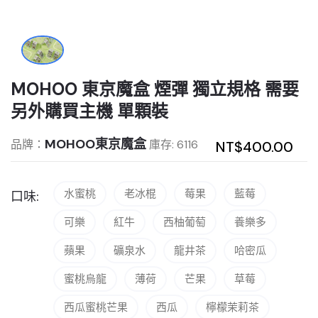
MOHOO 東京魔盒 煙彈 獨立規格 需要
另外購買主機 單顆裝
MOHOO東京魔盒
品牌：
庫存: 6116
NT$400.00
水蜜桃
老冰棍
莓果
藍莓
口味:
可樂
紅牛
西柚葡萄
養樂多
蘋果
礦泉水
龍井茶
哈密瓜
蜜桃烏龍
薄荷
芒果
草莓
西瓜蜜桃芒果
西瓜
檸檬茉莉茶