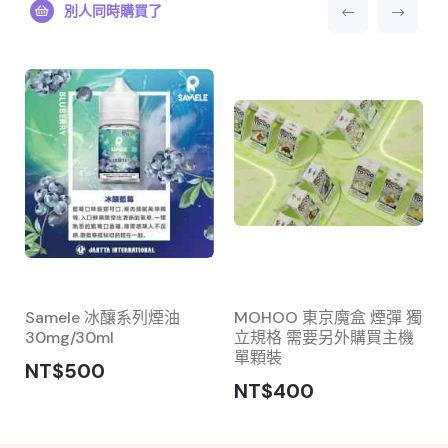
別人同時購買了
Samele 冰釀系列煙油
MOHOO 東京魔盒 煙彈 獨
30mg/30ml
立規格 需要另外購買主機
單顆裝
NT$500
NT$400