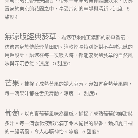
茉莉茶的雅香完美融合，帶來一絲絲的提神醒腦效果，仿佛
置身於東京的花園之中，享受片刻的寧靜與清新。凉度 5
甜度4
無涼版
經典
菸草
，為您帶來純正濃郁的菸草香氣，
彷彿置身於傳統煙草田間。這款煙彈特別針對不喜歡涼感的
用戶設計，讓您在每一次吸入時，都能感受到菸草的自然風
味與深沉香氣。凉度 0 甜度0
芒果
，捕捉了成熟芒果的誘人芬芳，宛如置身熱帶果園，
每一滴果汁都在舌尖舞動。凉度 5 甜度5
葡萄
，以真實葡萄風味為靈感，捕捉了成熟葡萄的鮮甜與
多汁。每一滴霧化液都充滿了令人愉悅的果香，猶如夏日裡
的一縷清風，令人心曠神怡。凉度 5 甜度5