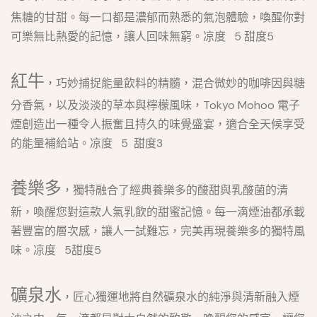
焦糖的甘甜。每一口都是濃郁而熟悉的氣泡體驗，喚醒你對
可樂無比熱愛的記憶，讓人回味無窮。凉度 5 甜度5
紅牛
，巧妙捕捉能量飲料的精髓，混合微妙的咖啡因與糖
分香氣，以及淡淡的草本與檸檬風味，Tokyo Mohoo 電子
煙創造出一種令人振奮且持久的味覺盛宴，適合全天候享受
的能量補給站。凉度 5 甜度3
養樂多
，獨特融合了經典養樂多的酸甜與乳酸菌的清
新，喚醒您對這款人氣乳飲的甜蜜記憶。每一滴煙油都承載
著豐富的層次感，讓人一試難忘，完美再現養樂多的獨特風
味。凉度 5甜度5
礦泉水
，匠心獨運地將自然礦泉水的純淨與清新融入煙