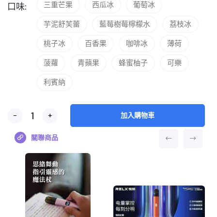
三重芒果
西瓜冰
葡萄冰
口味:
芋泥舒芙蕾
藍莓樹莓檸檬水
荔枝冰
桃子冰
百香果
咖啡冰
薄荷
菠蘿
青蘋果
蜂蜜柚子
可樂
利賓納
-
+
加入購物車
關聯商品