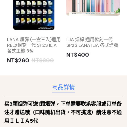
LANA 煙彈 (一盒三入)通用
ILIA 烟桿 通用悅刻一代
RELX悅刻一代 SP2S ILIA
SP2S LANA ILIA 各式煙彈
各式主機 3%
NT$400
NT$260
NT$300
商品詳情
买3颗烟弹可送1颗烟弹，
下单需要联系客服或订单备
注才赠送哦
（口味随机出货，不可挑选）請注意不通
用ＩＬＩＡ5代