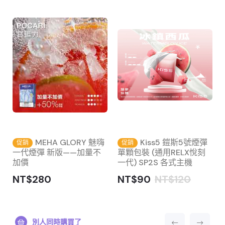
盒
MEHA GLORY 魅嗨
Kiss5 鎧斯5號煙彈
促銷
促銷
一代煙彈 新版——加量不
單顆包裝 (通用RELX悅刻
加價
一代) SP2S 各式主機
NT$280
NT$90
NT$120
別人同時購買了