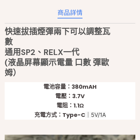
商品詳情
快速拔插煙彈兩下可以調整瓦
數
通用SP2、RELX一代
(液晶屏幕顯示電量 口數 彈歐
姆）
電池容量：380mAH
電壓：3.7V
電阻：1.1Ω
充電方式：Type-C
｜5V/1A