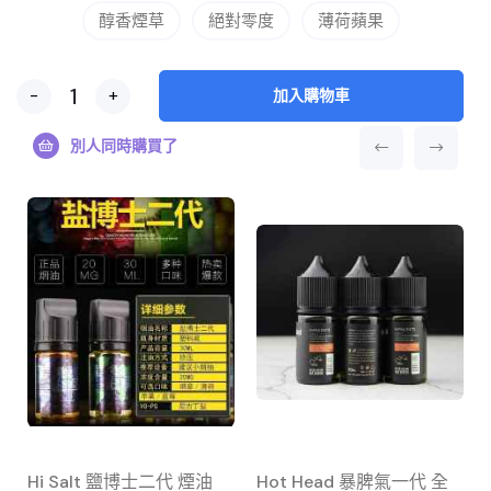
醇香煙草
絕對零度
薄荷蘋果
-
+
加入購物車
別人同時購買了
Hi Salt 鹽博士二代 煙油
Hot Head 暴脾氣一代 全