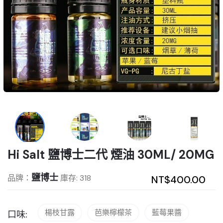
Hi Salt 鹽博士二代 煙油 30ML/ 20MG
鹽博士
品牌：
庫存: 318
NT$400.00
楊枝甘露
芭樂檸檬茶
藍莓果醬
口味: