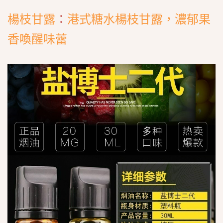
楊枝甘露
：
港式糖水楊枝甘露，濃郁果
香喚醒味蕾