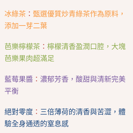
冰綠茶
：
甄選優質炒青綠茶作為原料，
添加一芽二葉
芭樂檸檬茶
：
檸檬清香盈潤口腔，大塊
芭樂果肉超滿足
藍莓果醬
：
濃郁芳香，酸甜與清新完美
平衡
絕對零度
：
三倍薄荷的清香與苦澀，體
驗全身通透的窒息感