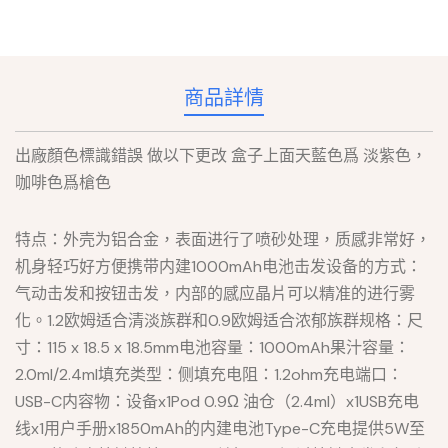
商品詳情
出廠顏色標識錯誤 做以下更改 盒子上面天藍色爲 淡紫色，
咖啡色爲槍色
特点：外壳为铝合金，表面进行了喷砂处理，质感非常好，
机身轻巧好方便携带内建1000mAh电池击发设备的方式：
气动击发和按钮击发，内部的感应晶片可以精准的进行雾
化。1.2欧姆适合清淡族群和0.9欧姆适合浓郁族群规格：尺
寸：115 x 18.5 x 18.5mm电池容量：1000mAh果汁容量：
2.0ml/2.4ml填充类型：侧填充电阻：1.2ohm充电端口：
USB-C内容物：设备x1Pod 0.9Ω 油仓（2.4ml）x1USB充电
线x1用户手册x1850mAh的内建电池Type-C充电提供5W至