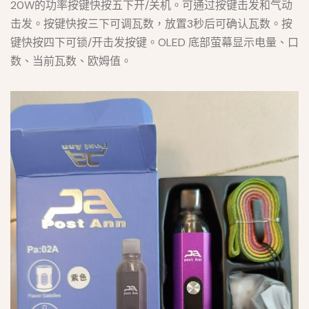
20W的功率按键快按五下开/关机。可通过按键击发和气动
击发。按键快按三下可调瓦数，放置3秒后可确认瓦数。按
键快按四下可锁/开击发按键。OLED 底部萤幕显示电量、口
数、当前瓦数、欧姆值。