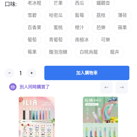
老冰棍
芒果
西瓜
鐵觀音
口味:
雪碧
哈密瓜
藍莓
荔枝
薄荷
百香果
蜜桃
橙汁
芭樂
蘋果
葡萄
青葡萄
南極冰
可樂
莓果
酸泡泡糖
白桃烏龍
龍井
-
+
加入購物車
別人同時購買了