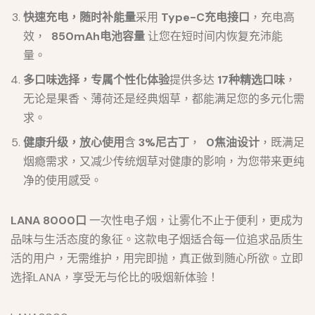
快速充电，随时补能量
采用
Type-C充电接口
，充电高
效，
850mAh电池容量
让您在短时间内恢复充沛能
量。
多口味选择，专属个性化体验
提供多达
17种精选口味
，
无论是果香、薄荷还是经典烟草，都能满足您的多元化需
求。
健康升级，放心使用
含
3%尼古丁
，
0焦油设计
，既满足
烟瘾需求，又减少传统烟草对健康的影响，为您带来更纯
净的使用感受。
LANA 8000口
一次性电子烟，让雾化不止于便利，更成为
品味与生活态度的象征。这款电子烟适合每一位追求品质生
活的用户，无需维护，用完即抛，真正做到随心所欲。立即
选择LANA，享受无与伦比的吸烟新体验！