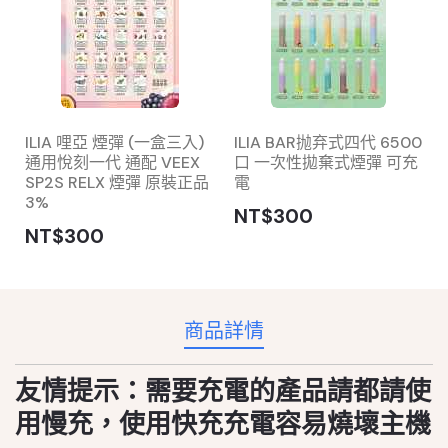
ILIA 哩亞 煙彈 (一盒三入)
ILIA BAR抛弃式四代 6500
通用悅刻一代 通配 VEEX
口 一次性拋棄式煙彈 可充
SP2S RELX 煙彈 原裝正品
電
3%
NT$300
NT$300
商品詳情
友情提示：需要充電的產品請都請使
用慢充，使用快充充電容易燒壞主機