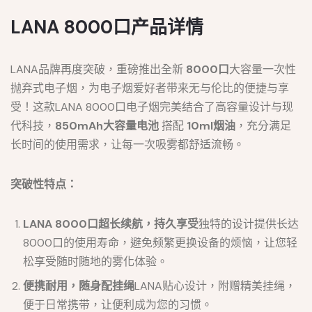
LANA 8000口产品详情
LANA品牌再度突破，重磅推出全新
8000口
大容量一次性
抛弃式电子烟，为电子烟爱好者带来无与伦比的便捷与享
受！这款LANA 8000口电子烟完美结合了高容量设计与现
代科技，
850mAh大容量电池
搭配
10ml烟油
，充分满足
长时间的使用需求，让每一次吸雾都舒适流畅。
突破性特点：
LANA 8000口超长续航，持久享受
独特的设计提供长达
8000口的使用寿命，避免频繁更换设备的烦恼，让您轻
松享受随时随地的雾化体验。
便携耐用，随身配挂绳
LANA贴心设计，附赠精美挂绳，
便于日常携带，让便利成为您的习惯。