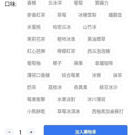
香檳
北冰洋
葡萄
寶礦力
口味:
麥香紅茶
草莓
冰糖雪梨
鐵觀音
水蜜桃
哈密瓜冰
山竹冰
茉莉花茶
極地冰泉
黃油煙草
紅心芭樂
檸檬紅茶
西瓜泡泡糖
葡萄柚
椰子
蘋果
拿鐵咖啡
薄荷口香糖
綜合莓果
冰橙
抹茶
奶茶
荔枝冰
奇異果
綠豆冰沙
莓果衝擊
水果派對
冰川薄荷
小熊餅乾
草莓冰淇淋
西柚黑加侖蘇打
-
+
加入購物車