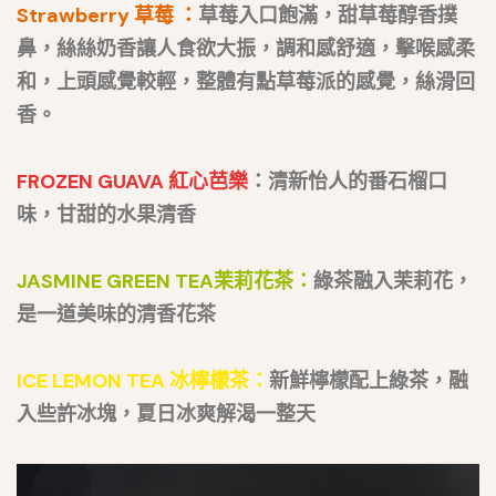
Strawberry 草莓 ：
草莓入口飽滿，甜草莓醇香撲
鼻，絲絲奶香讓人食欲大振，調和感舒適，擊喉感柔
和，上頭感覺較輕，整體有點草莓派的感覺，絲滑回
香。
FROZEN GUAVA 紅心芭樂
：清新怡人的番石榴口
味，甘甜的水果清香
JASMINE GREEN TEA茉莉花茶：
綠茶融入茉莉花，
是一道美味的清香花茶
ICE LEMON TEA 冰檸檬茶：
新鮮檸檬配上綠茶，融
入些許冰塊，夏日冰爽解渴一整天