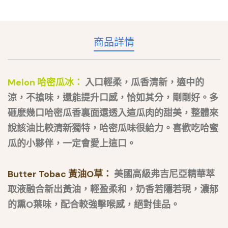
商品詳情
Melon 哈密瓜冰：
入口輕柔，瓜香清新，適中的
涼，不搶味，還能提升口感，恰如其分，剛剛好。多
砸麽幾口哈密瓜香裏面還透入這瓜肉的甜美，整體來
說該油比較清新獨特，哈密瓜味很給力。喜歡吃哈蜜
瓜的小夥伴，一定會愛上這口。
Butter Tobac 黃油O草：
美國高級弗吉尼亞精華萃
取液融合新出黃油，輕盈柔和，奶香若隱若現，濃郁
的熏O葉味，配合較強擊喉感，絕對佳品。