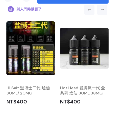
別人同時購買了
Hi Salt 鹽博士二代 煙油
Hot Head 暴脾氣一代 全
來
30ML/ 20MG
系列 煙油 30ML 38MG
NT$400
NT$400