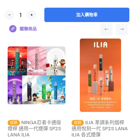
-
+
加入購物車
關聯商品
主
NINGA忍者卡通版
ILIA 革調系列烟桿
促銷
促銷
煙桿 通用一代煙彈 SP2S
通用悅刻一代 SP2S LANA
LANA ILIA
ILIA 各式煙彈