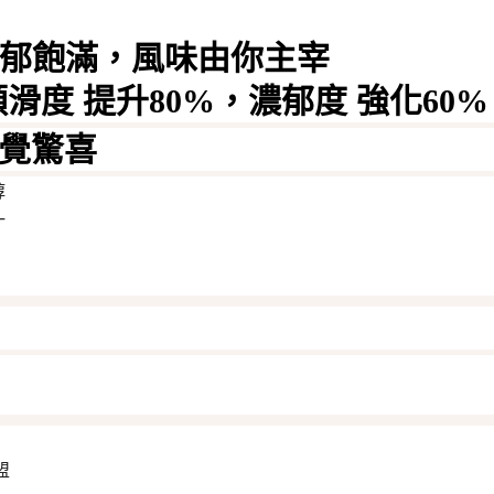
郁飽滿，風味由你主宰
順滑度
提升80%
，濃郁度
強化60%
味覺驚喜
醇
汁
盟