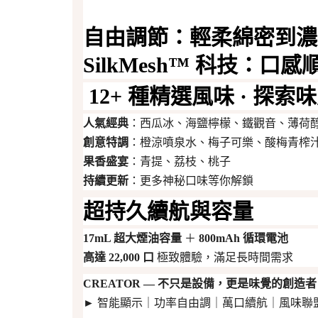
自由調節
：輕柔綿密到濃
SilkMesh™ 科技
：口感
12+ 種精選風味 · 探索
人氣經典
：西瓜冰、海鹽檸檬、鐵觀音、薄荷
創意特調
：橙涼噴泉水、梅子可樂、酸梅青榨
果香盛宴
：青提、荔枝、桃子
持續更新
：更多神秘口味等你解鎖
超持久續航與容量
17mL 超大煙油容量
＋
800mAh 循環電池
高達 22,000 口
極致體驗，滿足長時間需求
CREATOR — 不只是設備，更是味覺的創造者
► 智能顯示｜功率自由調｜萬口續航｜風味聯