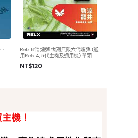
牛、
Relx 6代 煙彈 悅刻無限六代煙彈 (通
悅刻積木 RELX 
用Relx 4, 5代主機及通用機) 單顆
彈式 煙彈 (三顆
機)
NT$120
NT$350
買主機！