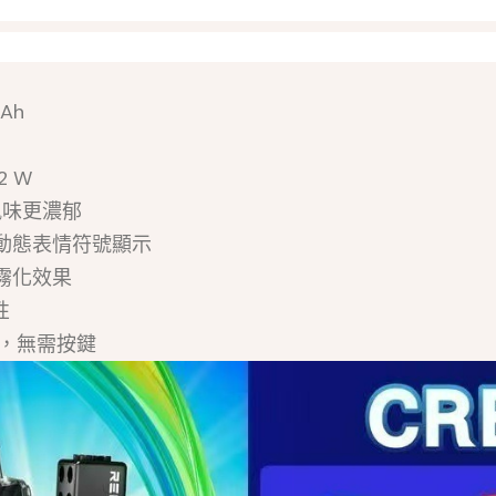
Ah
2 W
風味更濃郁
援動態表情符號顯示
霧化效果
性
d），無需按鍵