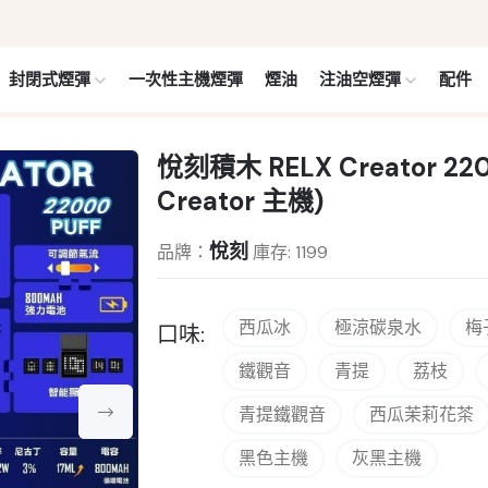
封閉式煙彈
一次性主機煙彈
煙油
注油空煙彈
配件
悅刻積木 RELX Creator 
Creator 主機)
悅刻
品牌：
庫存: 1199
西瓜冰
極涼碳泉水
梅
口味:
鐵觀音
青提
荔枝
青提鐵觀音
西瓜茉莉花茶
黑色主機
灰黑主機