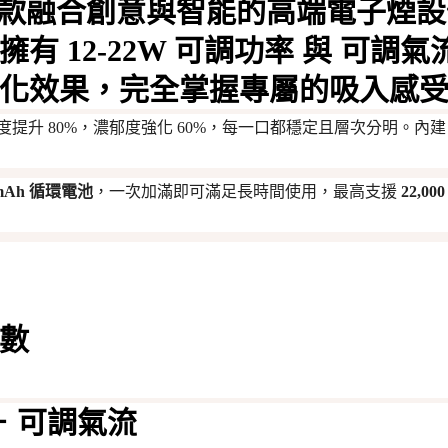
款融合創意與智能的高端電子煙設
它擁有
12-22W 可調功率
與
可調氣
化效果，完全掌握專屬的吸入感
提升 80%，濃郁度強化 60%，每一口都穩定且層次分明。內
0mAh 循環電池
，一次加滿即可滿足長時間使用，最高支援
22,00
數
＋ 可調氣流