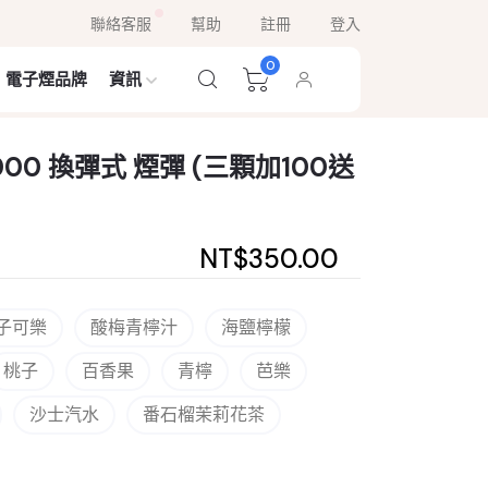
聯絡客服
幫助
註冊
登入
0
電子煙品牌
資訊
22000 換彈式 煙彈 (三顆加100送
NT$350.00
子可樂
酸梅青檸汁
海鹽檸檬
桃子
百香果
青檸
芭樂
沙士汽水
番石榴茉莉花茶