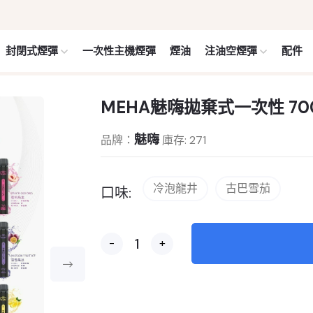
封閉式煙彈
一次性主機煙彈
煙油
注油空煙彈
配件
MEHA魅嗨拋棄式一次性 7
魅嗨
品牌：
庫存: 271
冷泡龍井
古巴雪茄
口味:
-
+