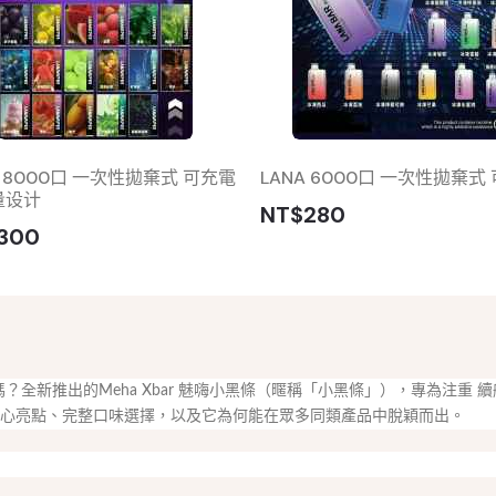
A 8000口 一次性拋棄式 可充電
LANA 6000口 一次性拋棄式
量设计
NT$280
300
全新推出的Meha Xbar 魅嗨小黑條（暱稱「小黑條」），專為注重 
子煙 的核心亮點、完整口味選擇，以及它為何能在眾多同類產品中脫穎而出。