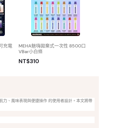
 可充電
MEHA魅嗨拋棄式一次性 8500口
MEHA魅嗨拋
VBar小白條
黑條
NT$310
NT$285
續航力、風味表現與便捷操作 的使用者設計。本文將帶