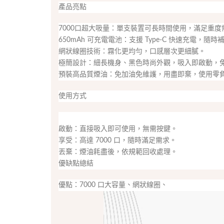
產品亮點
7000口超大吸量：單支裝置可長時間使用，滿足重度
650mAh 可充電電池：支援 Type-C 快速充電，隨
網狀線圈技術：霧化更均勻，口感層次更細膩。
極簡設計：細長機身、黑色時尚外觀，吸入即啟動，
預裝高品質煙油：免加油免維護，用盡即棄，使用零
使用方式
啟動：直接吸入即可使用，無需按鍵。
享受：高達 7000 口，隨時滿足需求。
丟棄：煙油耗盡後，依規範回收處理。
優缺點總結
優點：7000 口大容量、網狀線圈、