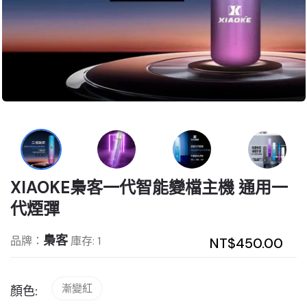
XIAOKE梟客一代智能變檔主機 通用一
代煙彈
梟客
品牌：
庫存: 1
NT$450.00
漸變紅
顏色: