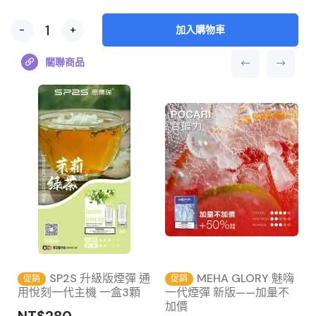
-
+
加入購物車
關聯商品
SP2S 升級版煙彈 通
MEHA GLORY 魅嗨
促銷
促銷
用悅刻一代主機 一盒3顆
一代煙彈 新版——加量不
加價