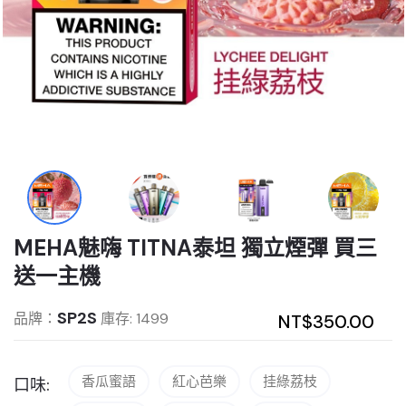
MEHA魅嗨 TITNA泰坦 獨立煙彈 買三
送一主機
SP2S
品牌：
庫存: 1499
NT$350.00
香瓜蜜語
紅心芭樂
挂綠荔枝
口味: