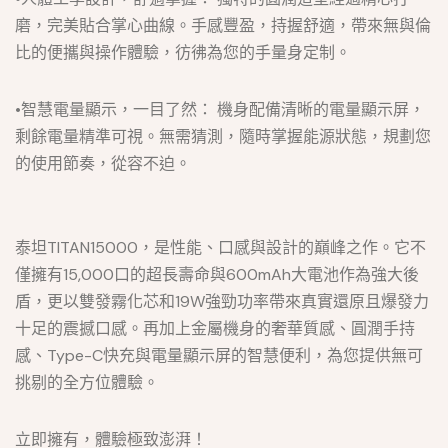
磨，完美貼合掌心曲線。手感豐盈，持握舒適，帶來無與倫
比的便攜與操作體驗，彷彿為您的手量身定制。
•智慧電量顯示，一目了然： 機身配備清晰的電量顯示屏，
剩餘電量精準可視。無需猜測，隨時掌握能源狀態，規劃您
的使用節奏，從容不迫。
泰坦TITAN15000，是性能、口感與設計的巔峰之作。它不
僅擁有15,000口的超長壽命與600mAh大電池作為強大後
盾，更以雙發霧化芯和19W強勁功率帶來真實還原且爆發力
十足的震撼口感。再加上金屬機身的奢華質感、圓潤手持
感、Type-C快充與電量顯示屏的智慧便利，為您提供無可
挑剔的全方位體驗。
立即擁有，體驗極致澎湃！