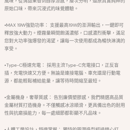
風味，從清甜果香到醇厚涼感，層次分明，還原真實純粹的
原始口味，帶來沉浸式的味覺體驗。
•MAX 19W強勁功率： 支援最高19W的澎湃輸出，一鍵即可
釋放強大動力。煙霧量瞬間飽滿濃郁，口感濃烈衝擊，滿足
您對大功率強爆發的渴望，讓每一次使用都成為暢快淋漓的
享受。
•Type-C極速充電： 採用主流Type-C充電接口，正反盲
插，充電快速又方便。無論是連接電腦、車充還是行動電
源，都能輕鬆補給能量，讓等待時間縮至最短。
•金屬機身，奢華質感： 告別廉價塑膠感，我們精選高品質
金屬材質打造機身。不僅觸感冰涼順滑，更具備出色的耐用
性與抗磨損能力，每一處細節都彰顯不凡品味。
•人體工學設計，舒適掌握： 獨特的圓潤造型經過精心打