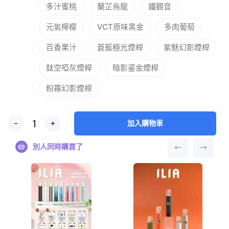
多汁蜜桃
蘭芷烏龍
鐵觀音
元氣檸檬
VCT原味黑金
多肉葡萄
百香果汁
蒼藍極光煙桿
紫魅幻影煙桿
鈦空啞灰煙桿
暗影鎏金煙桿
粉霧幻影煙桿
-
+
加入購物車
別人同時購買了