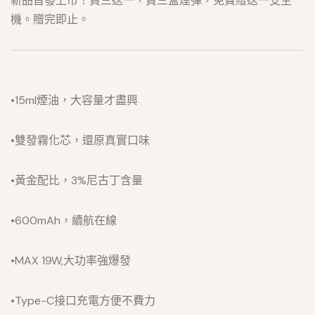
新品首發上市！買三送一，買三盒煙彈，免費贈送一支主
機。贈完即止。
•15ml煙油，大容量才盡興
•雙發霧化芯，還原真實口味
•黃金配比，3%尼古丁含量
•600mAh，續航在線
•MAX 19W,大功率強爆發
•Type-C接口充電方便不費力