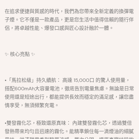
在追求便捷與質感的時代，我們為您帶來全新定義的換彈電
子煙。它不僅是一款產品，更是您生活中值得信賴的隨行伴
侶，將卓越性能、爆發口感與匠心設計融於一體。
✨ 核心亮點 ✨
•「馬拉松級」持久續航： 高達 15,000口 的驚人使用量，
搭配600mAh大容量電池，徹底告別電量焦慮。無論是日常
使用還是短途出行，都能提供長效而穩定的滿足感，讓您盡
情享受，無須頻繁充電。
•雙發霧化芯，極致還原真味： 內建雙發霧化芯，透過雙倍
發熱帶來均勻且迅速的霧化。能精準鎖住每一滴煙油的細膩