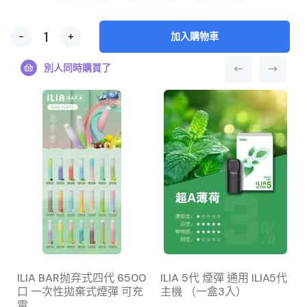
-
+
加入購物車
別人同時購買了
ILIA BAR抛弃式四代 6500
ILIA 5代 煙彈 通用 ILIA5代
口 一次性拋棄式煙彈 可充
主機 （一盒3入）
電