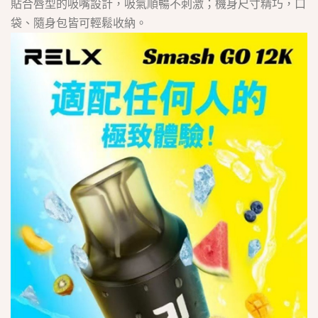
貼合唇型的吸嘴設計，吸氣順暢不刺激；機身尺寸精巧，口
袋、隨身包皆可輕鬆收納。