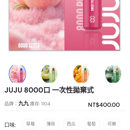
JUJU 8000口 一次性拋棄式
九九
品牌：
庫存: 1104
NT$400.00
草莓
薄荷
西瓜
葡萄
可樂
口味: