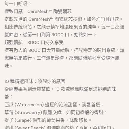
每一口呼吸。
​極致口感｜CeraMesh™ 陶瓷網芯
搭載先進的 CeraMesh™ 陶瓷網芯技術，加熱均勻且迅速。
相比傳統棉芯，它能更精準地還原果香的純粹，每一口都細
膩綿密，從第一口到第 8000 口，始終如一。
​超強續航｜8000 口持久享受
擁有傲人的 8000 口大容量續航，搭配穩定的輸出系統，讓
您無論是旅行、工作還是聚會，都能隨時隨地享受純淨風
味。​
10 種精選風味：喚醒你的感官
​從經典果香到清爽茶飲，10 款驚艷風味滿足您挑剔的味
蕾：
西瓜 (Watermelon) 盛夏的沁涼甜蜜，消暑首選。
草莓 (Strawberry) 酸甜交織，如同初戀般的香甜。
提子 (Grape) 濃郁的葡萄果香，餘韻悠長。
蜜桃 (Sweet Peach) 溫潤飽滿的桃子香氣，柔和順口。