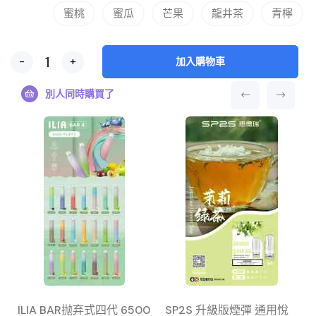
蜜桃
蜜瓜
芒果
龍井茶
青檸
-
+
加入購物車
別人同時購買了
ILIA BAR抛弃式四代 6500
SP2S 升級版煙彈 通用悅