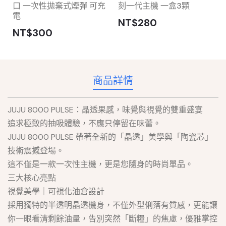
口 一次性拋棄式煙彈 可充
刻一代主機 一盒3顆
電
NT$280
NT$300
商品詳情
JUJU 8000 PULSE：晶透果感，味覺與視覺的雙重盛宴
​追求極致的抽吸體驗，不應只停留在味蕾。
JUJU 8000 PULSE 帶著全新的「晶透」美學與「陶瓷芯」
技術震撼登場。
這不僅是一款一次性主機，更是您隨身的時尚單品。
三大核心亮點
​視覺美學｜可視化油倉設計
採用獨特的半透明晶透機身，不僅外型俐落有質感，更能讓
你一眼看清剩餘油量，告別突然「斷糧」的焦慮，優雅掌控