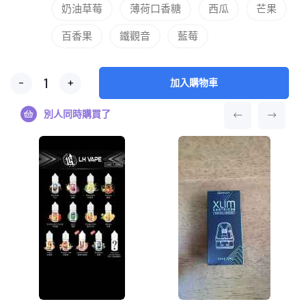
奶油草莓
薄荷口香糖
西瓜
芒果
百香果
鐵觀音
藍莓
-
+
加入購物車
別人同時購買了