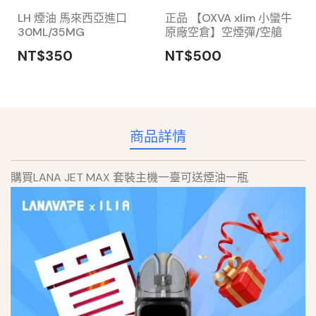
LH 煙油 馬來西亞進口
正品 【OXVA xlim 小蠻牛
30ML/35MG
原廠空倉】空煙彈/空艙
NT$350
NT$500
商品詳情
購買LANA JET MAX 套裝主機一臺可送煙油一瓶