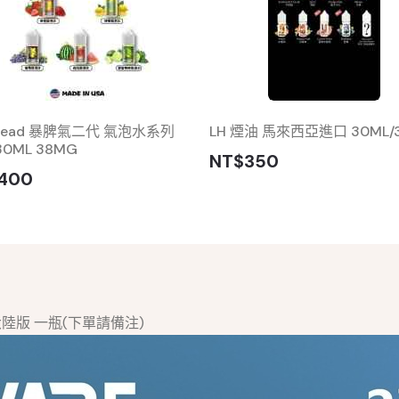
 Head 暴脾氣二代 氣泡水系列
LH 煙油 馬來西亞進口 30ML/
30ML 38MG
NT$350
400
油大陸版 一瓶(下單請備注)