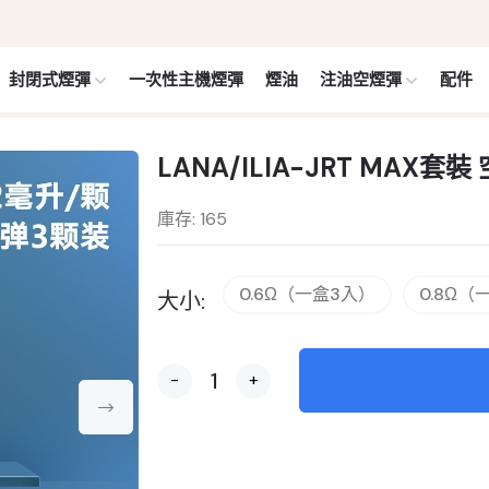
封閉式煙彈
一次性主機煙彈
煙油
注油空煙彈
配件
LANA/ILIA-JRT MAX套裝
庫存: 165
0.6Ω（一盒3入）
0.8Ω（
大小:
-
+