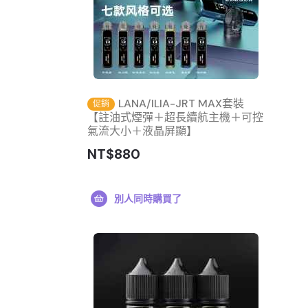
LANA/ILIA-JRT MAX套裝
促銷
【註油式煙彈＋超長續航主機＋可控
氣流大小＋液晶屏顯】
NT$880
別人同時購買了