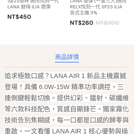
Sp2S煙桿 通用悅刻一代
LANA 煙彈 (一盒三入)通用
LANA 魅嗨 ILIA 煙彈
RELX悅刻一代 SP2S ILIA
各式主機 3%
NT$450
NT$260
NT$300
商品詳情
追求極致口感？LANA AIR 1 新品主機震撼
登場！具備 6.0W-15W 精準功率調控，三
連側鍵輕鬆切換。提供幻彩、鐳射、碳纖維
等六款科技配色，質感自顯鋒芒。獨家霧化
技術告別焦糊感，每一口都是口感的歸零與
重啟。一文看懂 LANA AIR 1 核心優勢與操