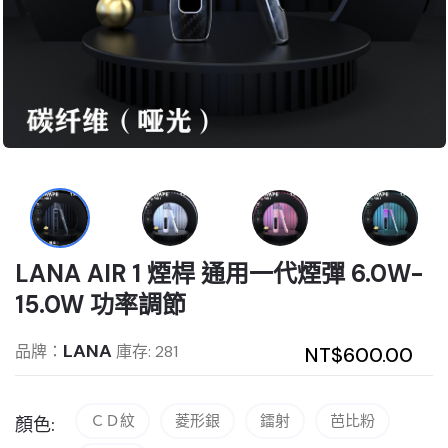
LANA AIR 1 煙桿 通用一代煙彈 6.0W-
15.0W 功率調節
LANA
品牌：
庫存: 281
NT$600.00
ＣＤ紋
菱形銀
鐳射
芭比粉
顏色: