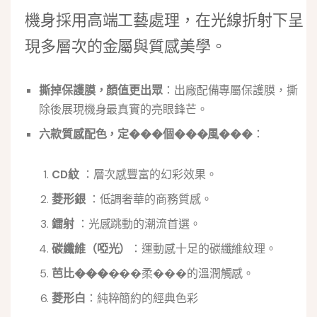
機身採用高端工藝處理，在光線折射下呈
現多層次的金屬與質感美學。
撕掉保護膜，顏值更出眾
：出廠配備專屬保護膜，撕
除後展現機身最真實的亮眼鋒芒。
六款質感配色，定���個���風���
：
CD紋
：層次感豐富的幻彩效果。
菱形銀
：低調奢華的商務質感。
鐳射
：光感跳動的潮流首選。
碳纖維（啞光）
：運動感十足的碳纖維紋理。
芭比���
���柔���的溫潤觸感。
菱形白
：純粹簡約的經典色彩