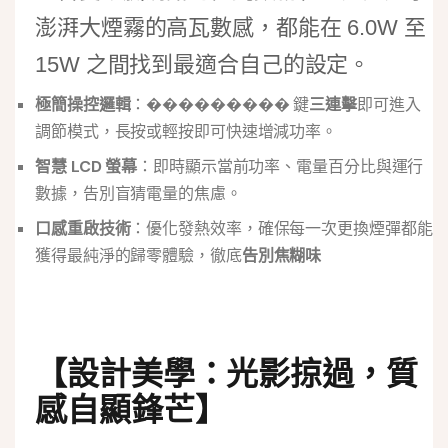
澎湃大煙霧的高瓦數感，都能在 6.0W 至
15W 之間找到最適合自己的設定。
極簡操控邏輯
：��������� 鍵
三連擊
即可進入
調節模式，長按或輕按即可快速增減功率。
智慧 LCD 螢幕
：即時顯示當前功率、電量百分比與運行
數據，告別盲猜電量的焦慮。
口感重啟技術
：優化發熱效率，確保每一次更換煙彈都能
獲得最純淨的歸零體驗，徹底
告別焦糊味
【設計美學：光影掠過，質
感自顯鋒芒】