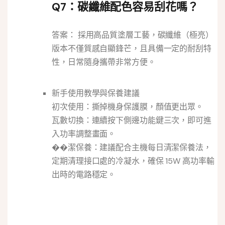
Q7：碳纖維配色容易刮花嗎？
答案： 採用高品質塗層工藝，碳纖維（極亮）
版本不僅質感自顯鋒芒，且具備一定的耐刮特
性，日常隨身攜帶非常方便。
新手使用教學與保養建議
初次使用：撕掉機身保護膜，顏值更出眾。
瓦數切換：連續按下側邊功能鍵三次，即可進
入功率調整畫面。
��潔保養：建議配合主機每日清潔保養法，
定期清理接口處的冷凝水，確保 15W 高功率輸
出時的電路穩定。