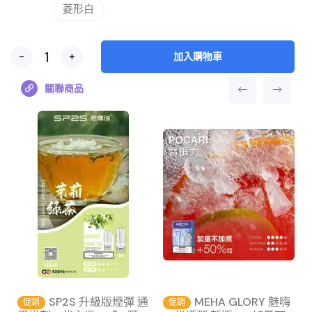
菱形白
-
+
加入購物車
關聯商品
SP2S 升級版煙彈 通
MEHA GLORY 魅嗨
促銷
促銷