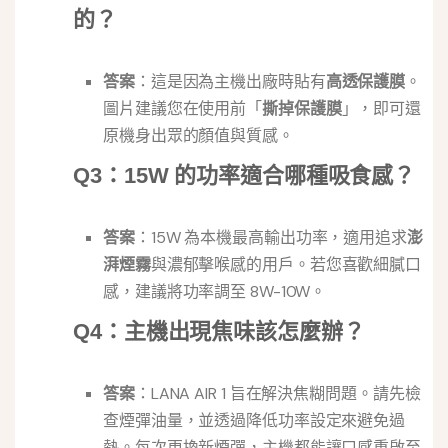
的？
答案
：這是因為主機出廠時貼有
高透保護膜
。
圖片建議您在使用前「
撕掉保護膜
」，即可還
原機身出眾的顏值與質感。
Q3：15W 的功率適合哪種吸食感？
答案
：15W 為本機最高輸出功率，適用追求
澎
湃煙霧
與濃郁擊喉感的用戶。若您喜歡細膩口
感，建議將功率調至 8W-10W。
Q4：主機出現焦味該怎麼辦？
答案
：LANA AIR 1 旨在解決焦糊問題。請先檢
查煙彈油量，並透過降低功率設定來避免過
熱。每次更換新煙彈，主機都能讓口感重啟至