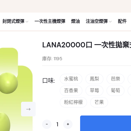
封閉式煙彈
一次性主機煙彈
煙油
注油空煙彈
配件
LANA20000口 一次性拋棄式
庫存: 1195
水蜜桃
鳳梨
芭樂
口味:
百香果
草莓
葡萄
粉紅檸檬
芒果
-
+