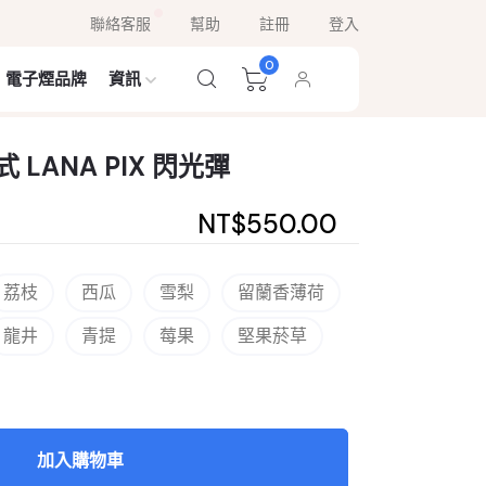
聯絡客服
幫助
註冊
登入
0
電子煙品牌
資訊
 LANA PIX 閃光彈
NT$550.00
荔枝
西瓜
雪梨
留蘭香薄荷
龍井
青提
莓果
堅果菸草
加入購物車