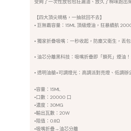
受夠了一次性放包包狂漏油、放久了棉味跑出來嗎
【四大頂尖規格，一抽就回不去】
• 巨無霸容量：15ML 頂級煙油，狂暴續航 20
• 獨家折疊吸嘴：一秒收起，防塵又衛生，丟包
• 油芯分離黑科技：吸嘴折疊即「鎖死」煙油
• 透明油艙+可調燈光：高調派對亮燈、低調
•容量：15ML
•口數：20000 口
•濃度：30MG
•輸出瓦數：20W
•阻值：0.8Ω
•吸嘴折疊→油芯分離