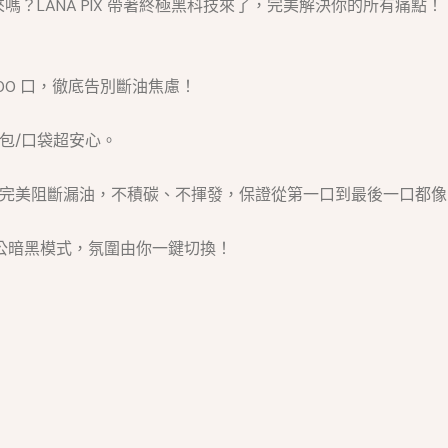
？LANA PIX 帶著終極黑科技來了，完美解決你的所有痛點！
000 口，徹底告別斷油焦慮！
包/口袋超安心。
！完美阻斷漏油，不積碳、不揮發，保證從第一口到最後一口都
辦公暗黑模式，氛圍由你一鍵切換！