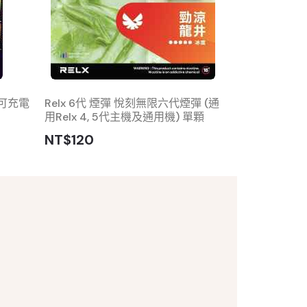
 可充電
Relx 6代 煙彈 悅刻無限六代煙彈 (通
LANA1600
用Relx 4, 5代主機及通用機) 單顆
一主機
NT$120
NT$350