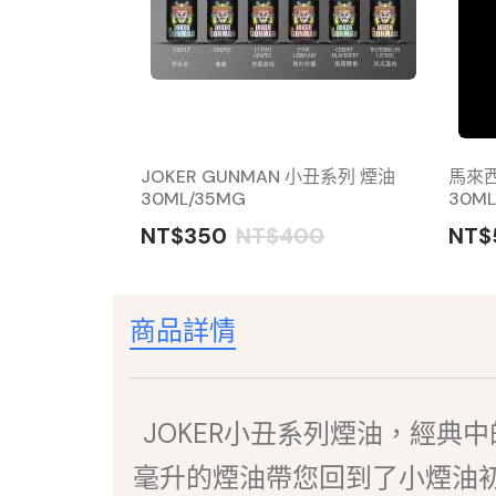
濃度：30mg 容
JOKER GUNMAN 小丑系列 煙油
馬來西
亞版）
30ML/35MG
30ML
NT$350
NT$400
NT$
商品詳情
JOKER小丑系列煙油，經典
毫升的煙油帶您回到了小煙油初