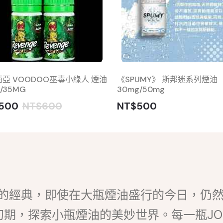
亞 VOODOO巫毒小綠人 煙油
《SPUMY》 斯邦迷系列煙油
/35MG
30mg/50mg
500
NT$600
NT$500
中的經典，即使在大瓶煙油盛行的今日，仍
期，探索小瓶煙油的美妙世界。每一瓶JO