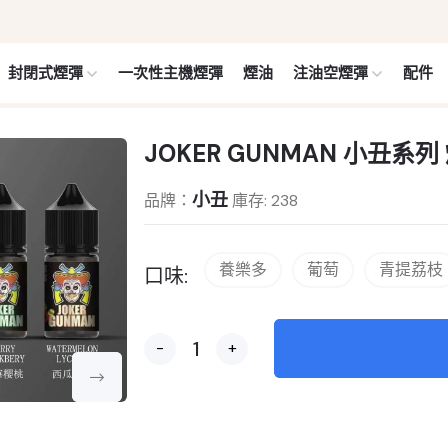
封閉式煙彈
一次性主機煙彈
煙油
注油空煙彈
配件
JOKER GUNMAN 小丑系列 
小丑
品牌：
庫存: 238
養樂多
葡萄
青提荔枝
口味:
-
+