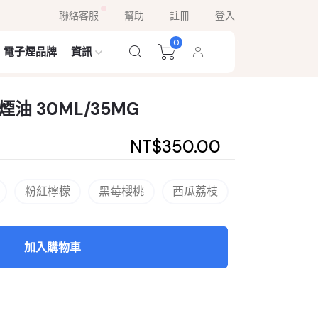
聯絡客服
幫助
註冊
登入
0
電子煙品牌
資訊
煙油 30ML/35MG
NT$350.00
粉紅檸檬
黑莓櫻桃
西瓜荔枝
加入購物車