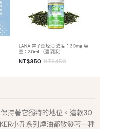
LANA 電子煙煙油 濃度：30mg 容
MEEL 小煙煙油
量：30ml （臺製版）
NT$350
N
NT$350
NT$450
然保持著它獨特的地位。這款30
KER小丑系列煙油都散發著一種