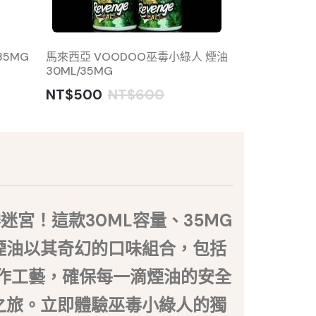
35MG
馬來西亞 VOODOO巫毒小綠人 煙油
《SPUMY》
30ML/35MG
30mg/50mg
NT$500
NT$600
NT$500
宮！這款30ML容量、35MG
煙油以其奇幻的口味組合，包括
作工藝，確保每一滴煙油的安全
之旅。立即體驗巫毒小綠人的獨