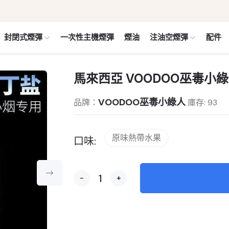
封閉式煙彈
一次性主機煙彈
煙油
注油空煙彈
配件
馬來西亞 VOODOO巫毒小綠人
VOODOO巫毒小綠人
品牌：
庫存: 93
原味熱帶水果
口味:
-
+