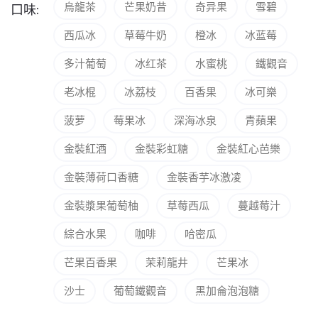
烏龍茶
芒果奶昔
奇异果
雪碧
口味:
西瓜冰
草莓牛奶
橙冰
冰蓝莓
多汁葡萄
冰红茶
水蜜桃
鐵觀音
老冰棍
冰荔枝
百香果
冰可樂
菠萝
莓果冰
深海冰泉
青蘋果
金裝紅酒
金裝彩虹糖
金裝紅心芭樂
金裝薄荷口香糖
金裝香芋冰激凌
金裝漿果葡萄柚
草莓西瓜
蔓越莓汁
綜合水果
咖啡
哈密瓜
芒果百香果
茉莉龍井
芒果冰
沙士
葡萄鐵觀音
黑加侖泡泡糖