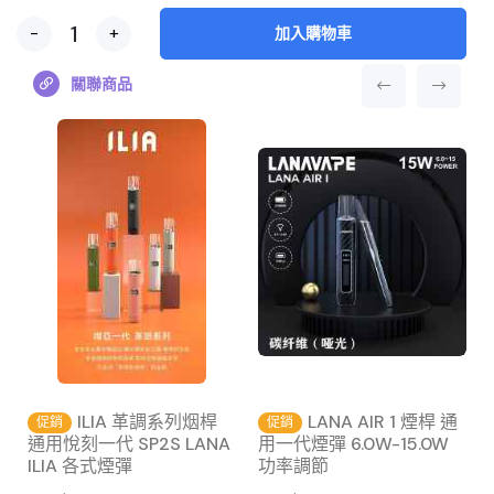
-
+
加入購物車
關聯商品
主
ILIA 革調系列烟桿
LANA AIR 1 煙桿 通
促銷
促銷
通用悅刻一代 SP2S LANA
用一代煙彈 6.0W-15.0W
ILIA 各式煙彈
功率調節