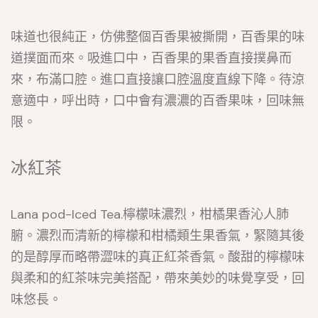
味道也很純正，仿佛整個百香果被撕開，百香果的味
道撲面而來。吸進口中，百香果的果香直接撲鼻而
來，布滿口腔。進口直接讓口腔溫度直線下降。待涼
意適中，呼出時，口中會有濃濃的百香果味，回味無
限。
冰紅茶
Lana pod-Iced Tea.檸檬味濃烈，柑橘果香沁人肺
腑。濃烈而清新的檸檬和柑橘類生果香氣，緊隨其後
的是醇厚而略帶澀味的真正紅茶香氣。酸甜的檸檬味
與柔和的紅茶味完美搭配，帶來美妙的味覺享受，回
味悠長。