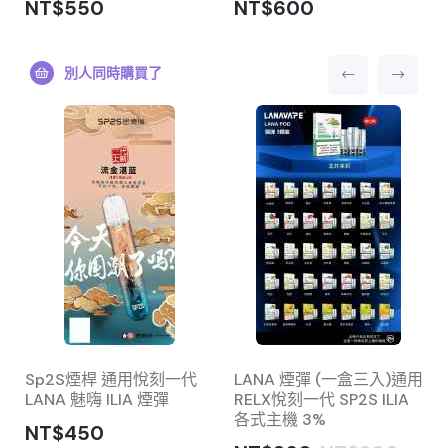
NT$550
NT$600
別人同時購買了
煙
Sp2S煙桿 通用悅刻一代
LANA 煙彈 (一盒三入)通用
LANA 魅嗨 ILIA 煙彈
RELX悅刻一代 SP2S ILIA
各式主機 3%
NT$450