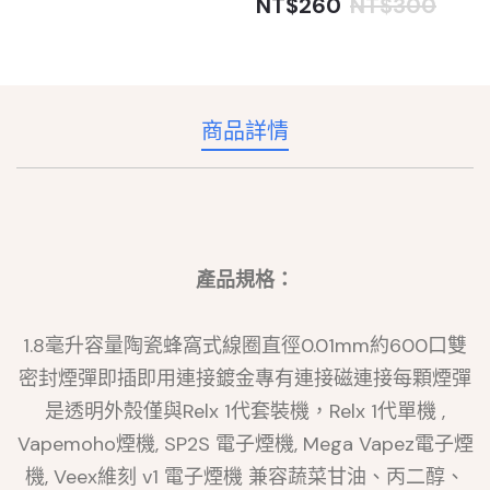
NT$260
NT$300
商品詳情
產品規格：
1.8毫升容量陶瓷蜂窩式線圈直徑0.01mm約600口雙
密封煙彈即插即用連接鍍金專有連接磁連接每顆煙彈
是透明外殼僅與Relx 1代套裝機，Relx 1代單機 ,
Vapemoho煙機, SP2S 電子煙機, Mega Vapez電子煙
機, Veex維刻 v1 電子煙機 兼容蔬菜甘油、丙二醇、