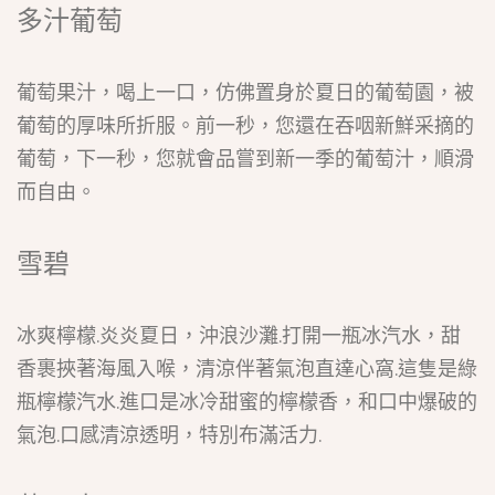
多汁葡萄
葡萄果汁，喝上一口，仿佛置身於夏日的葡萄園，被
葡萄的厚味所折服。前一秒，您還在吞咽新鮮采摘的
葡萄，下一秒，您就會品嘗到新一季的葡萄汁，順滑
而自由。
雪碧
冰爽檸檬.炎炎夏日，沖浪沙灘.打開一瓶冰汽水，甜
香裹挾著海風入喉，清涼伴著氣泡直達心窩.這隻是綠
瓶檸檬汽水.進口是冰冷甜蜜的檸檬香，和口中爆破的
氣泡.口感清涼透明，特別布滿活力.