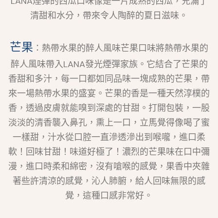
LANA煙彈的西瓜口味像是一片成熟的西瓜，充滿了
清甜和水分，帶來令人陶醉的夏日滋味。
芒果
：熱帶水果的醉人風味芒果口味將熱帶水果的
醉人風味帶入LANA發光煙彈家族。它結合了芒果的
香甜和多汁，每一口都如同品味一塊成熟的芒果，帶
來一場熱帶水果的盛宴。芒果的香是一種天然淳樸的
香，透過皮膚就能嗅到深處的甘甜。打開包裝，一股
淡淡的清香襲入鼻孔，熏上一口，立馬覺得像喝了蜜
一樣甜，汁水從口腔一直滲透滲出到喉嚨，進口柔
軟！回味甘甜！味道好極了！濃烈的芒果味在口中彌
漫，進口時柔和綿密，沒有嗆喉的感覺，果香中夾雜
著些許清涼的感覺，沁人肺腑，給人回味無限的感
覺，這種口感非常好。