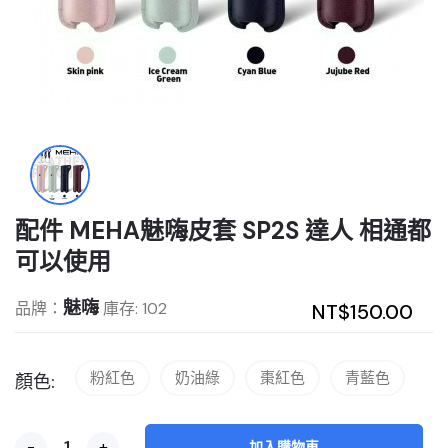
配件 MEHA魅嗨皮套 SP2S 達人 相通都
可以使用
魅嗨
品牌：
庫存: 102
NT$150.00
粉紅色
奶油綠
棗紅色
青藍色
顏色:
-
+
加入購物車