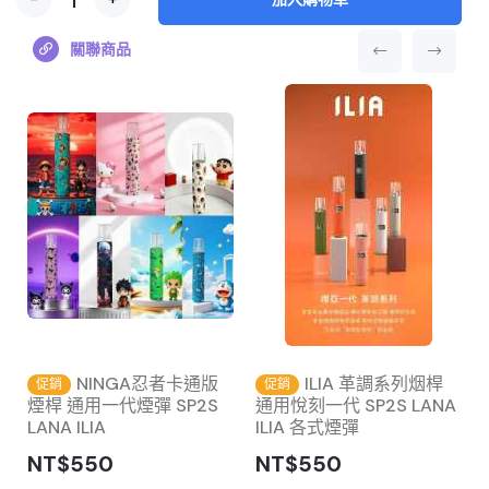
關聯商品
主
NINGA忍者卡通版
ILIA 革調系列烟桿
促銷
促銷
煙桿 通用一代煙彈 SP2S
通用悅刻一代 SP2S LANA
LANA ILIA
ILIA 各式煙彈
NT$550
NT$550