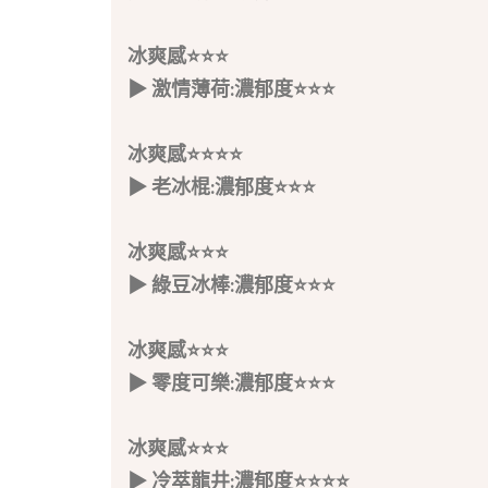
冰爽感⭐⭐⭐
▶ 激情薄荷:濃郁度⭐⭐⭐
冰爽感⭐⭐⭐⭐
▶ 老冰棍:濃郁度⭐⭐⭐
冰爽感⭐⭐⭐
▶ 綠豆冰棒:濃郁度⭐⭐⭐
冰爽感⭐⭐⭐
▶ 零度可樂:濃郁度⭐⭐⭐
冰爽感⭐⭐⭐
▶ 冷萃龍井:濃郁度⭐⭐⭐⭐