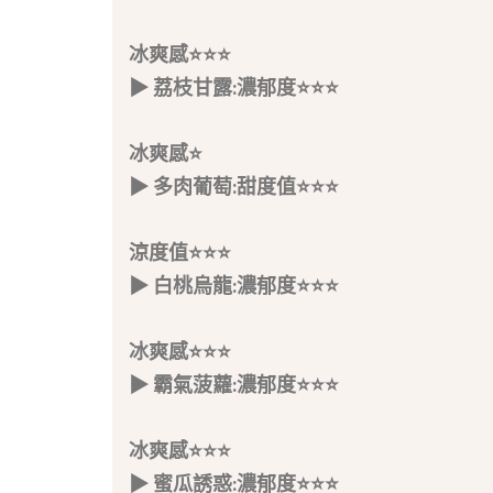
冰爽感⭐⭐⭐
▶ 荔枝甘露:濃郁度⭐⭐⭐
冰爽感⭐
▶ 多肉葡萄:甜度值⭐⭐⭐
涼度值⭐⭐⭐
▶ 白桃烏龍:濃郁度⭐⭐⭐
冰爽感⭐⭐⭐
▶ 霸氣菠蘿:濃郁度⭐⭐⭐
冰爽感⭐⭐⭐
▶ 蜜瓜誘惑:濃郁度⭐⭐⭐