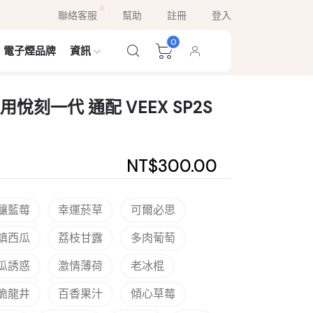
聯絡客服
幫助
註冊
登入
0
電子煙品牌
資訊
通用悅刻一代 通配 VEEX SP2S
NT$300.00
釀藍莓
幸運菸草
可爾必思
鎮西瓜
荔枝甘露
多肉葡萄
瓜誘惑
激情薄荷
老冰棍
脆龍井
百香果汁
傾心草莓