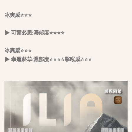
冰爽感⭐⭐⭐
▶ 可爾必思:濃郁度⭐⭐⭐⭐
冰爽感⭐⭐⭐
▶ 幸運菸草:濃郁度⭐⭐⭐⭐擊喉感⭐⭐⭐