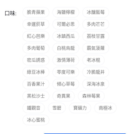
脆青蘋果
海鹽檸檬
冰釀藍莓
口味:
幸運菸草
可爾必思
多肉芒芒
紅心芭樂
冰鎮西瓜
荔枝甘露
多肉葡萄
白桃烏龍
霸氣菠蘿
密瓜誘惑
激情薄荷
老冰棍
綠豆冰棒
零度可樂
冷脆龍井
百香果汁
傾心草莓
深海冰泉
黑松沙士
奇異果
森林莓果
鐵觀音
雪碧
寶礦力
南極冰
冰心蜜桃