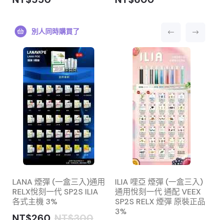
別人同時購買了
煙
LANA 煙彈 (一盒三入)通用
ILIA 哩亞 煙彈 (一盒三入)
RELX悅刻一代 SP2S ILIA
通用悅刻一代 通配 VEEX
各式主機 3%
SP2S RELX 煙彈 原裝正品
3%
NT$260
NT$300