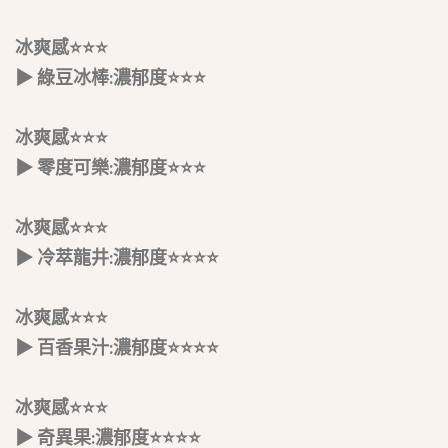
冰爽感⭐⭐⭐
▶ 綠豆冰棒:濃郁度⭐⭐⭐
冰爽感⭐⭐⭐
▶ 零度可樂:濃郁度⭐⭐⭐
冰爽感⭐⭐⭐
▶ 冷萃龍井:濃郁度⭐⭐⭐⭐
冰爽感⭐⭐⭐
▶ 百香果汁:濃郁度⭐⭐⭐⭐
冰爽感⭐⭐⭐
▶ 奇異果:濃郁度⭐⭐⭐⭐