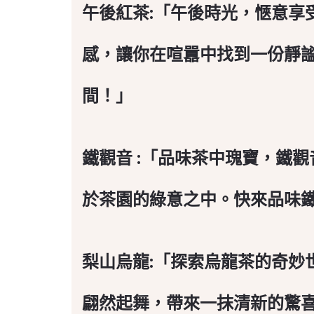
午後紅茶:「午後時光，愜意享
感，讓你在喧囂中找到一份靜
間！」
鐵觀音 :「品味茶中瑰寶，鐵
於茶園的綠意之中。快來品味
梨山烏龍:「探索烏龍茶的奇妙
翩然起舞，帶來一抹清新的驚