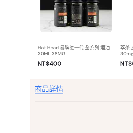
注油 空煙彈 一
Hot Head 暴脾氣一代 全系列 煙油
萃茶 
30ML 38MG
30mg
NT$400
NT$
商品詳情