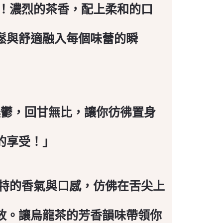
界！濃烈的茶香，配上柔和的口
鬆與舒適融入每個味蕾的瞬
濃鬱，回甘無比，讓你彷彿置身
的享受！」
獨特的香氣與口感，仿佛在舌尖上
放。讓烏龍茶的芳香韻味帶領你