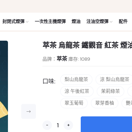
封閉式煙彈
一次性主機煙彈
煙油
注油空煙彈
配件
萃茶 烏龍茶 鐵觀音 紅茶 煙油 
萃茶
品牌：
庫存: 1089
梨山烏龍茶
涼 梨山烏龍茶
口味:
涼 午後紅茶
茉莉綠茶
翠玉葡萄
翠芽香柚
艷
-
+