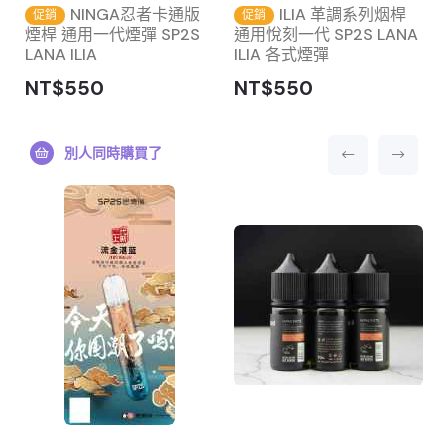
主
NINGA忍者卡通版
ILIA 革調系列烟桿
促銷
促銷
煙桿 通用一代煙彈 SP2S
通用悅刻一代 SP2S LANA
LANA ILIA
ILIA 各式煙彈
NT$550
NT$550
別人同時購買了