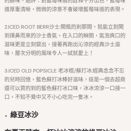
的餘味。點評：對藍莓味道的詮釋十分出色，藍莓味
道厚重清晰，微微的涼意不會破壞藍莓味道的表現。
2.ICED ROOT BERR沙士:開瓶的剎那間，就能立刻聞
到撲鼻而來的沙士香氣，在入口的瞬間，氣泡爽口的
滋味更是立刻竄出，接著再跑出沁涼的經典沙士滋
味，層次分明的風味令人一試就愛上！
3.ICED OLD POPSICLE 老冰棍/蘇打冰:經典念念不忘
的兒時回憶，藍色蘇打冰棒好滋味，這是一個去超商
還可以買的到的藍色蘇打冰口味，冰冰涼涼一口接一
口，不知不覺中又不小心吃完一隻冰。
綠豆冰沙