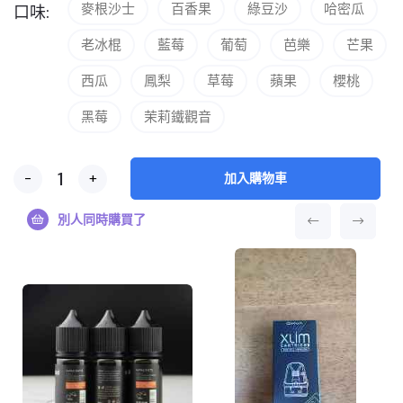
麥根沙士
百香果
綠豆沙
哈密瓜
口味:
老冰棍
藍莓
葡萄
芭樂
芒果
西瓜
鳳梨
草莓
蘋果
櫻桃
黑莓
茉莉鐵觀音
-
+
加入購物車
別人同時購買了