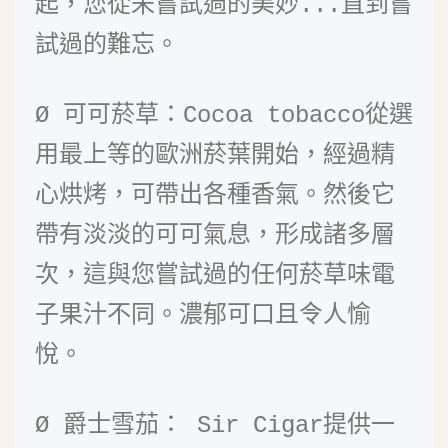
起，您從未嘗試過的美妙...直到嘗
試過的難忘。
Ø
可可菸草：Cocoa tobacco從選
用最上等的歐洲菸葉開始，經過精
心烘烤，可帶出各種香氣。然後它
帶有淡淡的可可氣息，形成諸多層
次，這與您嘗試過的任何菸草味電
子果汁不同。濃郁可口且令人愉
悅。
Ø
爵士雪茄： Sir Cigar提供一