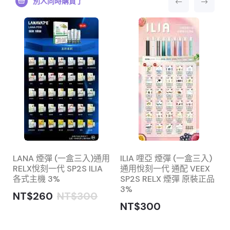
別人同時購買了
棄
LANA 煙彈 (一盒三入)通用
ILIA 哩亞 煙彈 (一盒三入)
RELX悅刻一代 SP2S ILIA
通用悅刻一代 通配 VEEX
各式主機 3%
SP2S RELX 煙彈 原裝正品
3%
NT$260
NT$300
NT$300