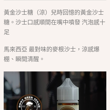
黃金沙士糖（涼）兒時回憶的黃金沙士
糖。沙士口感順間在嘴中噴發 汽泡感十
足
馬來西亞 最對味的麥根沙士，涼感爆
棚、瞬間清醒。