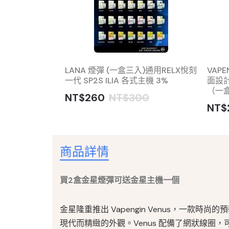
or 22000 換
LANA 煙彈 (一盒三入)通用RELX悅刻
VAP
送Creator 主
一代 SP2S ILIA 各式主機 3%
面設
（一
NT$260
NT$300
NT$
商品詳情
買2盒金星煙彈可送金星主機一個
金星隆重推出 Vapengin Venus，一款
現代而精緻的外觀。Venus 配備了網狀線圈