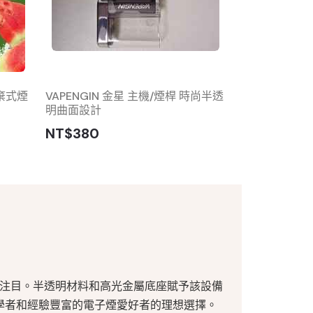
拋棄式煙
VAPENGIN 金星 主機/煙桿 時尚半透
ILIA BAR抛
明曲面設計
拋棄式煙彈 可
NT$380
NT$300
人注目。
半透明材料和高光金屬底座賦予該設備
為初學者和經驗豐富的電子煙愛好者的理想選擇。