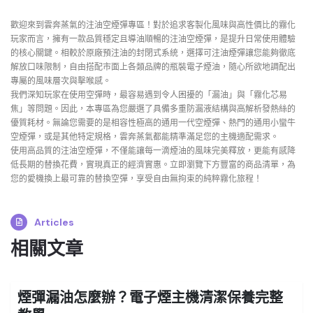
歡迎來到雲奔蒸氣的注油空煙彈專區！對於追求客製化風味與高性價比的霧化
玩家而言，擁有一款品質穩定且導油順暢的注油空煙彈，是提升日常使用體驗
的核心關鍵。相較於原廠預注油的封閉式系統，選擇可注油煙彈讓您能夠徹底
解放口味限制，自由搭配市面上各類品牌的瓶裝電子煙油，隨心所欲地調配出
專屬的風味層次與擊喉感。
我們深知玩家在使用空彈時，最容易遇到令人困擾的「漏油」與「霧化芯易
焦」等問題。因此，本專區為您嚴選了具備多重防漏液結構與高解析發熱絲的
優質耗材。無論您需要的是相容性極高的通用一代空煙彈、熱門的通用小蠻牛
空煙彈，或是其他特定規格，雲奔蒸氣都能精準滿足您的主機適配需求。
使用高品質的注油空煙彈，不僅能讓每一滴煙油的風味完美釋放，更能有感降
低長期的替換花費，實現真正的經濟實惠。立即瀏覽下方豐富的商品清單，為
您的愛機換上最可靠的替換空彈，享受自由無拘束的純粹霧化旅程！
Articles
相關文章
煙彈漏油怎麼辦？電子煙主機清潔保養完整