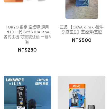
TOKYO 東京 空煙彈 通用
正品 【OXVA xlim 小蠻牛
RELX一代 SP2S ILIA lana
原廠空倉】空煙彈/空艙
各式主機 可重複注油 一盒3
NT$500
顆
NT$280