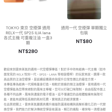
TOKYO 東京 空煙彈 通用
通用一代 空煙彈 單顆獨立
RELX一代 SP2S ILIA lana
包裝
各式主機 可重複注油 一盒3
NT$80
顆
NT$280
歡迎來到雲奔蒸氣的通用一代空煙彈專區！對於手中持有經典一代主機（如市
面常見的 RELX 悅刻一代、SP2S、LANA 等相容煙桿）的玩家來說，選擇一款
高品質的注油空煙彈，是延續設備壽命與提升日常性價比的最佳方案。
本專區專為經典一代規格量身打造。相較於原廠的預注油煙彈，使用通用一代
空煙彈能為您帶來絕對的風味主導權。您可以打破口味限制，自由搭配市面上
各種不同品牌、風味與濃度的電子煙油。這不僅讓您的品吸體驗擁有無限可
能，更能有感降低長期的耗材花費，實現真正的經濟實惠。
在品質把關上，雲奔蒸氣嚴選具備升級版防漏液結構與高解析霧化芯的一代替
換空彈。我們致力於解決傳統空彈容易漏油、糊芯的痛點，確保每一滴煙油都