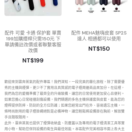
配件 可愛 卡通 保护套 單賣
配件 MEHA魅嗨皮套 SP2S
199加購煙桿只需150元 下
達人 相通都可以使用
單請備註改價或者聯繫客服
NT$150
改價
NT$199
歡迎來到雲奔蒸氣的配件專區！我們深知，一段完美的霧化旅程，除了需要優
秀的主機與煙彈，更少不了實用且具質感的電子煙周邊商品來加分。在這裡，
我們為您的愛機準備了最齊全的升級裝備，讓您的日常使用更加安心且便利。
如果您擔心日常碰撞刮傷設備，我們精選的多色主機保護套與皮套，能為您的
煙桿提供防摔、防刮的全方位防護；如果您經常出門在外、容易遺忘主機，一
條時尚耐用的電子煙掛繩絕對是必備神物，讓您輕鬆將設備掛在胸前，解放雙
手且隨取隨用。
此外，雲奔蒸氣也提供了煙彈收納盒、防塵蓋以及專用的電子煙清潔工具等實
用小物，幫助您保持設備的衛生與最佳效能。本區配件完美相容市面上各大主