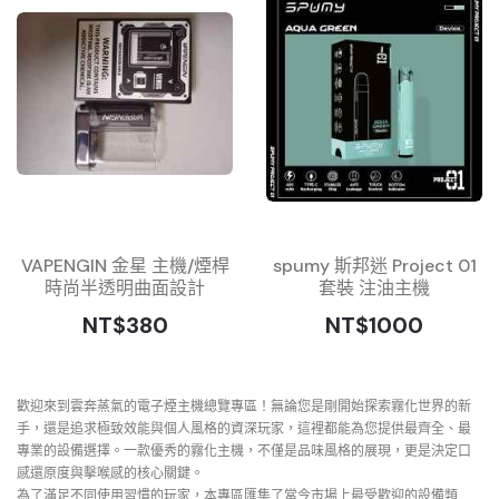
VAPENGIN 金星 主機/煙桿
spumy 斯邦迷 Project 01
時尚半透明曲面設計
套裝 注油主機
NT$380
NT$1000
歡迎來到雲奔蒸氣的電子煙主機總覽專區！無論您是剛開始探索霧化世界的新
手，還是追求極致效能與個人風格的資深玩家，這裡都能為您提供最齊全、最
專業的設備選擇。一款優秀的霧化主機，不僅是品味風格的展現，更是決定口
感還原度與擊喉感的核心關鍵。
為了滿足不同使用習慣的玩家，本專區匯集了當今市場上最受歡迎的設備類