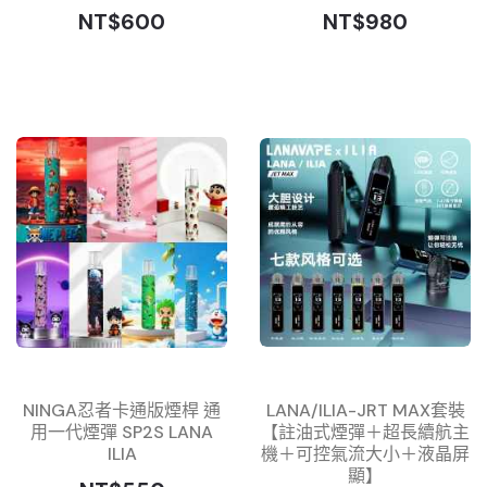
NT$600
NT$980
NINGA忍者卡通版煙桿 通
LANA/ILIA-JRT MAX套裝
用一代煙彈 SP2S LANA
【註油式煙彈＋超長續航主
ILIA
機＋可控氣流大小＋液晶屏
顯】