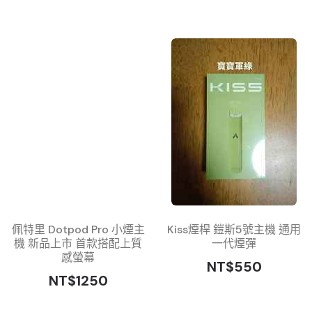
佩特里 Dotpod Pro 小煙主
Kiss煙桿 鎧斯5號主機 通用
機 新品上市 首款搭配上質
一代煙彈
感螢幕
NT$550
NT$1250